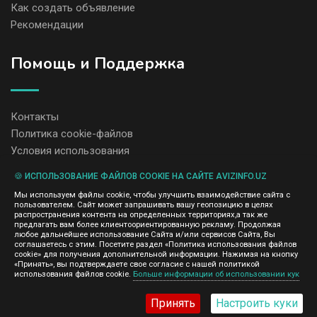
Как создать объявление
Рекомендации
Помощь и Поддержка
Контакты
Политика cookie-файлов
Условия использования
🍪 ИСПОЛЬЗОВАНИЕ ФАЙЛОВ COOKIE НА САЙТЕ AVIZINFO.UZ
Администрация сайта AvizInfo.uz не несет ответственность за
Мы используем файлы cookie, чтобы улучшить взаимодействие сайта с
содержание размещенных объявлений.
пользователем. Сайт может запрашивать вашу геопозицию в целях
Мы ценим конфиденциальность наших пользователей. Мы не
распространения контента на определенных территориях,а так же
передаем и не продаем личную информацию зарегистрированных
предлагать вам более клиентоориентированную рекламу. Продолжая
пользователей AvizInfo.uz третьим лицам. Мы не отвечаем за
любое дальнейшее использование Сайта и/или сервисов Сайта, Вы
правила конфиденциальности сайтов на которые ссылается
соглашаетесь с этим. Посетите раздел «Политика использования файлов
AvizInfo.uz. На некоторых страницах нашего сайта представлена
cookie» для получения дополнительной информации. Нажимая на кнопку
реклама Google Adsense Advertising Network. Чтобы узнать
«Принять», вы подтверждаете свое согласие с нашей политикой
нажмите тут
использования файлов cookie.
Больше информации об использовании кук
подробней о правилах конфиденциальности Google
.
Принять
Настроить куки