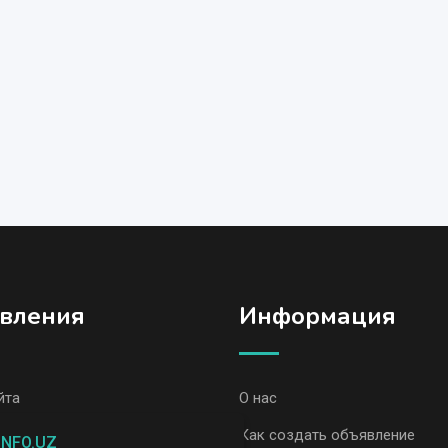
вления
Информация
йта
О нас
вления, Ташкент
Как создать объявление
INFO.UZ