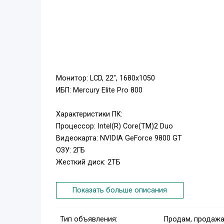
Монитор: LCD, 22", 1680x1050
ИБП: Mercury Elite Pro 800
Характеристики ПК:
Процессор: Intel(R) Core(TM)2 Duo
Видеокарта: NVIDIA GeForce 9800 GT
ОЗУ: 2ГБ
Жесткий диск: 2ТБ
Звонить на номер: +998974643323
Показать больше описания
Или в писать телеграм: @plzn0
Тип объявления:
Продам, продажа