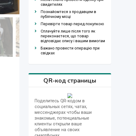
свидетелях
Познайомтеся з продавцем в
публічному місці
Перевірте товар перед покупкою
Сплачуйте лише після того як
переконаєтеся, що товар
відповідає опису і вашим вимогам
Бажано провести операцію при
свідках
QR-код страницы
Поделитесь QR-кодом в
социальных сетях, чатах,
мессенджерах чтобы ваши
знакомые, потенциальные
клиенты открыли ваше
объявление на своих
смартфонах.