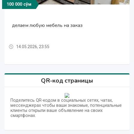
100 000 сўм
100 000 сўм
100 000 сўм
100 000 сўм
50 000 сўм
делаем любую мебель на заказ
ремонт газовых плит+установка
делаем любую мебель на заказ
Ремонт любой мебели на дому
Ремонт любой мебели на дому
14.05.2026, 23:55
14.05.2026, 23:55
14.05.2026, 23:56
14.05.2026, 23:55
14.05.2026, 23:56
QR-код страницы
Поделитесь QR-кодом в социальных сетях, чатах,
мессенджерах чтобы ваши знакомые, потенциальные
клиенты открыли ваше объявление на своих
смартфонах.