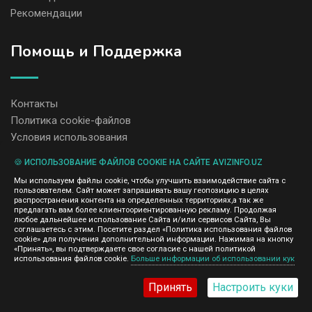
Рекомендации
Помощь и Поддержка
Контакты
Политика cookie-файлов
Условия использования
🍪 ИСПОЛЬЗОВАНИЕ ФАЙЛОВ COOKIE НА САЙТЕ AVIZINFO.UZ
Администрация сайта AvizInfo.uz не несет ответственность за
Мы используем файлы cookie, чтобы улучшить взаимодействие сайта с
содержание размещенных объявлений.
пользователем. Сайт может запрашивать вашу геопозицию в целях
Мы ценим конфиденциальность наших пользователей. Мы не
распространения контента на определенных территориях,а так же
передаем и не продаем личную информацию зарегистрированных
предлагать вам более клиентоориентированную рекламу. Продолжая
пользователей AvizInfo.uz третьим лицам. Мы не отвечаем за
любое дальнейшее использование Сайта и/или сервисов Сайта, Вы
правила конфиденциальности сайтов на которые ссылается
соглашаетесь с этим. Посетите раздел «Политика использования файлов
AvizInfo.uz. На некоторых страницах нашего сайта представлена
cookie» для получения дополнительной информации. Нажимая на кнопку
реклама Google Adsense Advertising Network. Чтобы узнать
«Принять», вы подтверждаете свое согласие с нашей политикой
нажмите тут
использования файлов cookie.
Больше информации об использовании кук
подробней о правилах конфиденциальности Google
.
Принять
Настроить куки