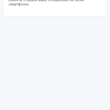
клиенты открыли ваше объявление на своих
смартфонах.