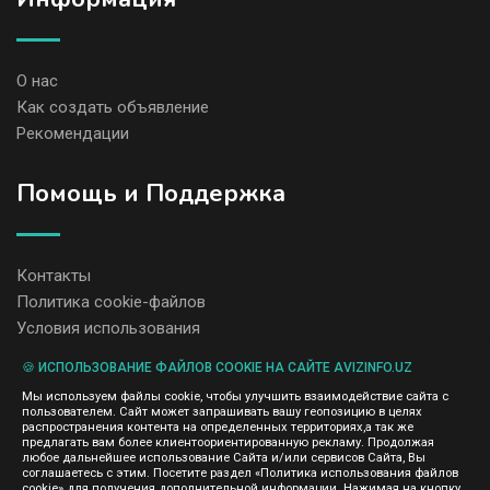
О нас
Как создать объявление
Рекомендации
Помощь и Поддержка
Контакты
Политика cookie-файлов
Условия использования
🍪 ИСПОЛЬЗОВАНИЕ ФАЙЛОВ COOKIE НА САЙТЕ AVIZINFO.UZ
Администрация сайта AvizInfo.uz не несет ответственность за
Мы используем файлы cookie, чтобы улучшить взаимодействие сайта с
содержание размещенных объявлений.
пользователем. Сайт может запрашивать вашу геопозицию в целях
Мы ценим конфиденциальность наших пользователей. Мы не
распространения контента на определенных территориях,а так же
передаем и не продаем личную информацию зарегистрированных
предлагать вам более клиентоориентированную рекламу. Продолжая
пользователей AvizInfo.uz третьим лицам. Мы не отвечаем за
любое дальнейшее использование Сайта и/или сервисов Сайта, Вы
правила конфиденциальности сайтов на которые ссылается
соглашаетесь с этим. Посетите раздел «Политика использования файлов
AvizInfo.uz. На некоторых страницах нашего сайта представлена
cookie» для получения дополнительной информации. Нажимая на кнопку