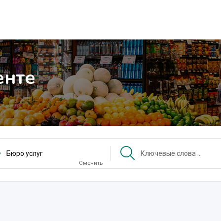
енте
Бюро услуг
Сменить