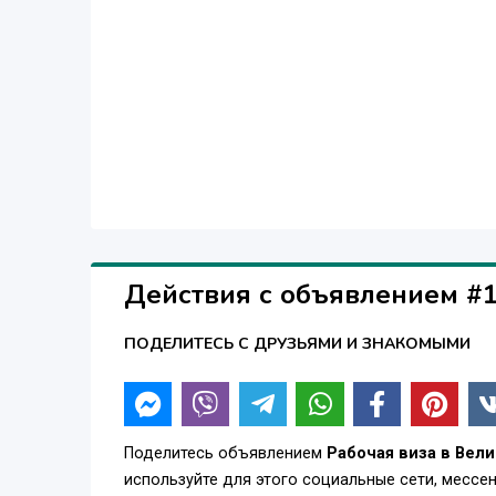
предоставив выписки из банка). В 2025 году не
Чиновники оценивают потенциальных экономиче
необходимо набрать не менее 70 баллов: 50 по
Обязательные баллы
Ваша заявка на визу не будет одобрена, если в
выполнив следующие условия:
• Наличие сертификата от работодателя, одобр
спонсорства ) – 20 баллов,
WhatsApp: +447785229644
Действия с объявлением #
ПОДЕЛИТЕСЬ С ДРУЗЬЯМИ И ЗНАКОМЫМИ
Поделитесь объявлением
Рабочая виза в Вел
используйте для этого социальные сети, месс