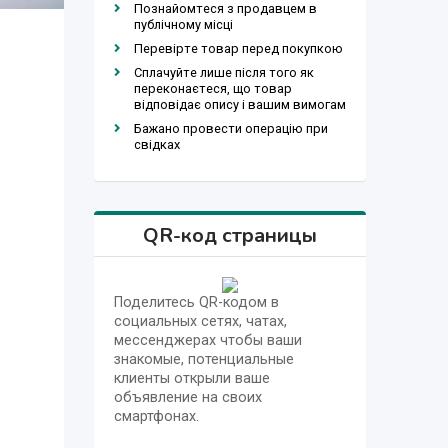
Познайомтеся з продавцем в
публічному місці
Перевірте товар перед покупкою
Сплачуйте лише після того як
переконаєтеся, що товар
відповідає опису і вашим вимогам
Бажано провести операцію при
свідках
QR-код страницы
Поделитесь QR-кодом в
социальных сетях, чатах,
мессенджерах чтобы ваши
знакомые, потенциальные
клиенты открыли ваше
объявление на своих
смартфонах.
ь