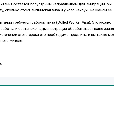
британия остаётся популярным направлением для эмиграции. Ми
ту, сколько стоит английская виза и у кого наилучшие шансы её
ании требуется рабочая виза (Skilled Worker Visa). Это можно
 работы, и британская администрация обрабатывает ваше заяв
 истечении этого срока его необходимо продлить, и вы также мо
нного жителя.
мо подачи заявления, необходимо соответствовать определенн
аю
и, которая дает право на получение визы,
( Сертификат спонсорства ),
спорт с местом для визы,
ичества средств для аренды квартиры в Великобритании (наприм