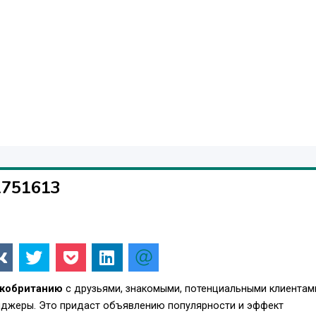
обходимая сумма на счёте составит 1270 фунтов стерлингов .
ских мигрантов по балльной системе. Для получения рабочей 
 обязательным категориям и ещё 20 по дополнительным.
ы не наберете необходимые 50 баллов. Вы можете получить их,
енного Министерством внутренних дел Великобритании ( Сертиф
1751613
икобританию
с друзьями, знакомыми, потенциальными клиентам
енджеры. Это придаст объявлению популярности и эффект