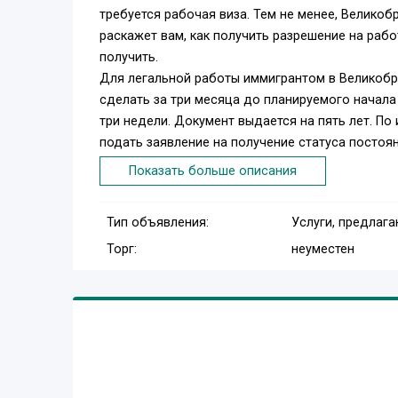
требуется рабочая виза. Тем не менее, Велико
раскажет вам, как получить разрешение на рабо
получить.
Для легальной работы иммигрантом в Великобрит
сделать за три месяца до планируемого начала
три недели. Документ выдается на пять лет. По
подать заявление на получение статуса постоя
Показать больше описания
Чтобы иметь шанс устроиться на работу, поми
требованиям:
Тип объявления:
Услуги, предлаг
• иметь гарантированную занятость по професси
Торг:
неуместен
• получить сертификат от вашего работодателя 
• оплатить визовый сбор,
• доказать свое знание английского языка,
• достичь определенного уровня зарплаты,
• предоставить биометрический паспорт или па
• приложите справку об отсутствии судимости ,
• Подтвердите наличие у вас достаточного кол