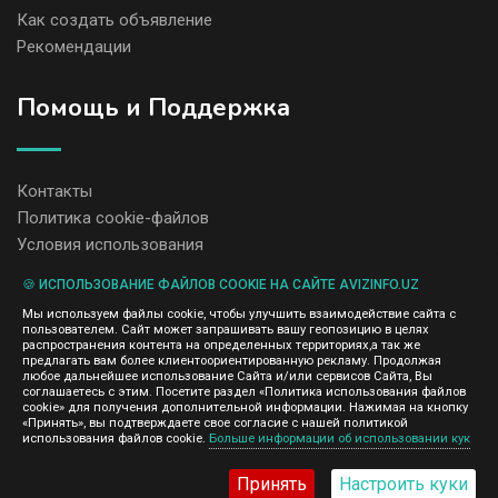
Как создать объявление
Рекомендации
Помощь и Поддержка
Контакты
Политика cookie-файлов
Условия использования
🍪 ИСПОЛЬЗОВАНИЕ ФАЙЛОВ COOKIE НА САЙТЕ AVIZINFO.UZ
Администрация сайта AvizInfo.uz не несет ответственность за
Мы используем файлы cookie, чтобы улучшить взаимодействие сайта с
содержание размещенных объявлений.
пользователем. Сайт может запрашивать вашу геопозицию в целях
Мы ценим конфиденциальность наших пользователей. Мы не
распространения контента на определенных территориях,а так же
передаем и не продаем личную информацию зарегистрированных
предлагать вам более клиентоориентированную рекламу. Продолжая
пользователей AvizInfo.uz третьим лицам. Мы не отвечаем за
любое дальнейшее использование Сайта и/или сервисов Сайта, Вы
правила конфиденциальности сайтов на которые ссылается
соглашаетесь с этим. Посетите раздел «Политика использования файлов
AvizInfo.uz. На некоторых страницах нашего сайта представлена
cookie» для получения дополнительной информации. Нажимая на кнопку
реклама Google Adsense Advertising Network. Чтобы узнать
«Принять», вы подтверждаете свое согласие с нашей политикой
нажмите тут
использования файлов cookie.
Больше информации об использовании кук
подробней о правилах конфиденциальности Google
.
Принять
Настроить куки