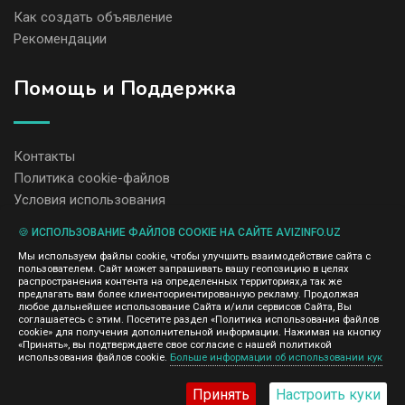
Как создать объявление
Рекомендации
Помощь и Поддержка
Контакты
Политика cookie-файлов
Условия использования
🍪 ИСПОЛЬЗОВАНИЕ ФАЙЛОВ COOKIE НА САЙТЕ AVIZINFO.UZ
Администрация сайта AvizInfo.uz не несет ответственность за
Мы используем файлы cookie, чтобы улучшить взаимодействие сайта с
содержание размещенных объявлений.
пользователем. Сайт может запрашивать вашу геопозицию в целях
Мы ценим конфиденциальность наших пользователей. Мы не
распространения контента на определенных территориях,а так же
передаем и не продаем личную информацию зарегистрированных
предлагать вам более клиентоориентированную рекламу. Продолжая
пользователей AvizInfo.uz третьим лицам. Мы не отвечаем за
любое дальнейшее использование Сайта и/или сервисов Сайта, Вы
правила конфиденциальности сайтов на которые ссылается
соглашаетесь с этим. Посетите раздел «Политика использования файлов
AvizInfo.uz. На некоторых страницах нашего сайта представлена
cookie» для получения дополнительной информации. Нажимая на кнопку
реклама Google Adsense Advertising Network. Чтобы узнать
«Принять», вы подтверждаете свое согласие с нашей политикой
нажмите тут
использования файлов cookie.
Больше информации об использовании кук
подробней о правилах конфиденциальности Google
.
Принять
Настроить куки