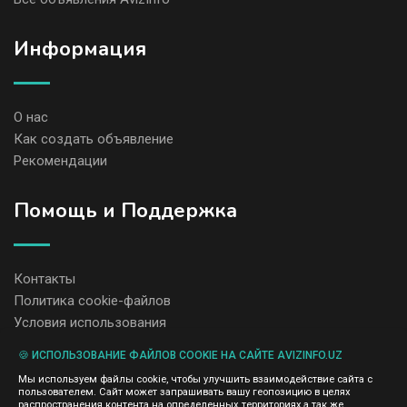
Информация
О нас
Как создать объявление
Рекомендации
Помощь и Поддержка
Контакты
Политика cookie-файлов
Условия использования
🍪 ИСПОЛЬЗОВАНИЕ ФАЙЛОВ COOKIE НА САЙТЕ AVIZINFO.UZ
Администрация сайта AvizInfo.uz не несет ответственность за
Мы используем файлы cookie, чтобы улучшить взаимодействие сайта с
содержание размещенных объявлений.
пользователем. Сайт может запрашивать вашу геопозицию в целях
Мы ценим конфиденциальность наших пользователей. Мы не
распространения контента на определенных территориях,а так же