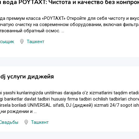
 вода POYTAXT: Чистота и качество без компро
да премиум класса «POYTAXT» Откройте для себя чистоту и вкус
чатую очистку на современном оборудовании, включая фильтра
вованный обратный осмос. ...
 сыщик
Ташкент
 dj услуги диджейя
i yaxshi kunlaringizda unitilmas darajada o'z xizmatlarini taqdim etadi
i banketlar davlat tadbiri hususiy firma tadbiri ochilish tadbirlari cho
qirsela boriladi UNIVERSAL. sifatli, DJ (диджей) xizmati 24/7 sogo
ни рождении и ...
 Свадьбы
Ташкент