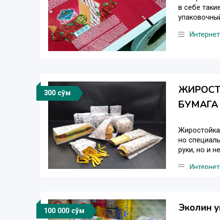
в себе таки
упаковочный
Интернет
ЖИРОСТ
300 сўм
БУМАГА
Жиростойкая
но специаль
руки, но и н
Интернет
Эколин у
100 000 сўм