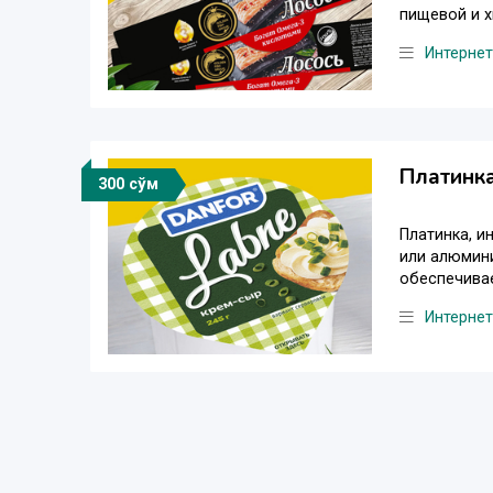
пищевой и х
Интернет
Платинк
300 сўм
Платинка, и
или алюмини
обеспечивае
Интернет