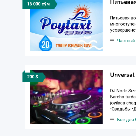
Питьевая
16 000 сўм
Питьевая во
многоступен
усовершенст
Частный
Unversal
200 $
DJ Nodir Sizn
Barcha turdag
joyilaga cha
•Свадьбы •Д
Все для