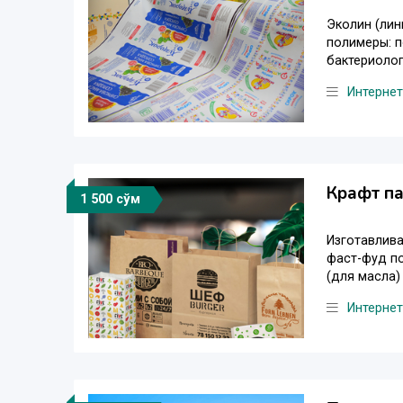
Эколин (лин
полимеры: п
бактериолог
Интернет
Крафт па
1 500 сўм
Изготавлива
фаст-фуд по
(для масла) 
Интернет