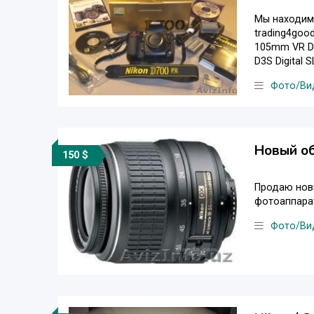
Мы находимс
trading4good
105mm VR Dx 
D3S Digital S
Фото/Ви
Новый об
150 $
Продаю новы
фотоаппарат
Фото/Ви