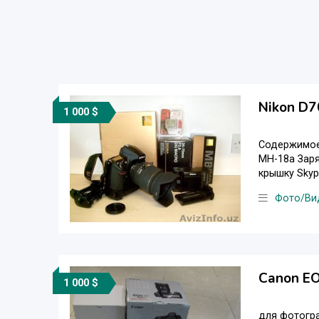
Nikon D7
1 000 $
Содержимое 
MH-18a Заря
крышку Skype
Фото/Ви
Canon EO
1 000 $
для фотогра