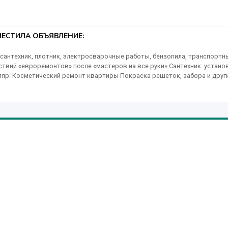
ЕСТИЛА ОБЪЯВЛЕНИЕ:
сантехник, плотник, электросварочные работы, бензопила, транспортн
едствий «евроремонтов» после «мастеров на все руки» Сантехник: устано
ляр: Косметический ремонт квартиры Покраска решеток, забора и друг
ка мебели, офисные, квартирные переезды. - Машины, грузчики. -
 уборка территории (парни), огорода. - Электросварочные работы - Убор