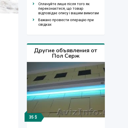
Сплачуйте лише після того як
переконаєтеся, що товар
відповідає опису і вашим вимогам
Бажано провести операцію при
свідках
Другие объявления от
Пол Серж
35 $
175 сўм
300 $
100 $
600 $
300 $
300 $
60 $
50 $
50 $
60 $
50 $