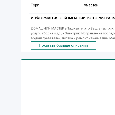
Торг:
уместен
ИНФОРМАЦИЯ О КОМПАНИИ, КОТОРАЯ РАЗМ
ДОМАШНИЙ МАСТЕР в Ташкенте, это Ваш: электрик, 
услуги, уборка и др., - Электрик: Исправление посл
водонагревателей, чистка и ремонт канализации Ма
мелкие работы. - Транспортные услуги: грузоперевоз
Показать больше описания
Бензопила и работы с ней: Спил, вырубка деревьев,
помещений: квартиры, офисы и т.п.( девушки )