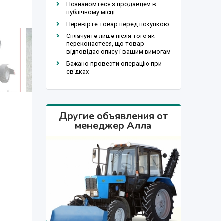
Познайомтеся з продавцем в
публічному місці
Перевірте товар перед покупкою
Сплачуйте лише після того як
переконаєтеся, що товар
відповідає опису і вашим вимогам
Бажано провести операцію при
свідках
Другие объявления от
менеджер Алла