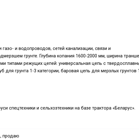
газо- и водопроводов, сетей канализации, связи и
одмерзшем грунте. Глубина копания 1600-2000 мм, ширина транш
ыми типами режущих цепей: универсальная цепь с твердосплавн
зуб для грунта 1-3 категории, баровая цепь для мерзлых грунтов 
си спецтехники и сельхозтехники на базе трактора «Беларус».
мся импортерами техники, работаем без посредников!
, продаю