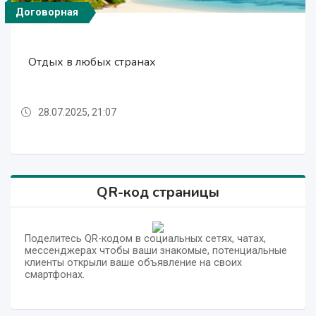
Договорная
Договорная
Договорная
Договорная
Отдых в любых странах
Авиабилеты по Всему Миру!
Авиабилеты по Всему Миру!
Отдых в любых странах
28.07.2025, 21:07
28.07.2025, 21:05
28.07.2025, 21:07
28.07.2025, 21:05
QR-код страницы
Поделитесь QR-кодом в социальных сетях, чатах,
мессенджерах чтобы ваши знакомые, потенциальные
клиенты открыли ваше объявление на своих
смартфонах.