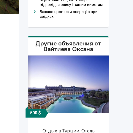
відповідає опису і вашим вимогам
Бажано провести операцію при
свідках
Другие объявления от
Вайтиева Оксана
500 $
Договорная
Договорная
500 $
Отдых в Турции. Отель
Отдых в Турции. Отель
Отдых в Турции. Отель
Отдых в Турции. Отель