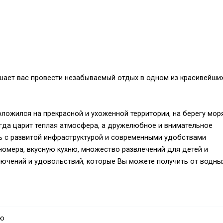
ашает вас провести незабываемый отдых в одном из красивейши
оложился на прекрасной и ухоженной территории, на берегу моря
сегда царит теплая атмосфера, а дружелюбное и внимательное
ль с развитой инфраструктурой и современными удобствами
омера, вкусную кухню, множество развлечений для детей и
ключений и удовольствий, которые Вы можете получить от водны
 в 17 км от Кемера, в 75 км от аэропорта Анталии.
аю