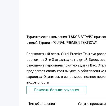
Туристическая компания "LAKOS SERVIS" пригл
отелей Турции - "GÜRAL PREMIER TEKIROVA"
Великолепный отель Güral Premier Tekirova расп
состоит из 2- и 3-этажных коттеджей. Здесь в
отношение персонала приятно удивит Вас. Оте
предлагает своим гостям уютно обставленные н
взрослых. Окунитесь в синее море, полное при
видов спорта.
Месторасположение:
Показать больше описания
Отель расположен в курортном поселке Текирова,
Тип объявления:
Услуги, предлаг