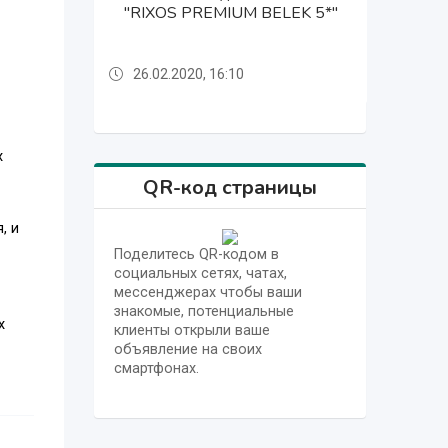
"RIXOS PREMIUM BELEK 5*"
"RIXOS PREMIUM BELEK 5*"
"RIXOS SUNGATE 5*"
"RIXOS SUNGATE 5*"
26.02.2020, 16:10
25.02.2020, 13:22
26.02.2020, 16:10
25.02.2020, 13:22
х
QR-код страницы
, и
Поделитесь QR-кодом в
социальных сетях, чатах,
мессенджерах чтобы ваши
знакомые, потенциальные
х
клиенты открыли ваше
объявление на своих
смартфонах.