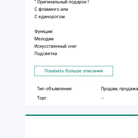
" Оригинальный подарок !
С фламинго или
С единорогом.
Функции:
Мелодии
Искусственный снег
Подсветка
Работает:
Показать больше описания
От батареек или USB кабель.
Тип объявления:
Продам, продажа
Количество ограничено.
Торг:
--
Цена: 315 тысяч
Доставка по договоренности, По всему Узбекис