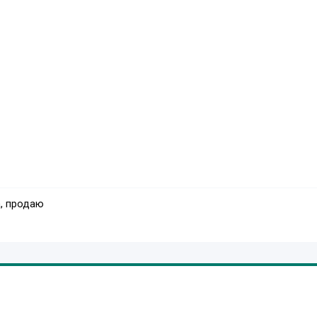
, продаю
тану."