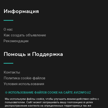
Информация
О нас
Как создать объявление
Рекомендации
Помощь и Поддержка
Контакты
Политика cookie-файлов
Условия использования
🍪 ИСПОЛЬЗОВАНИЕ ФАЙЛОВ COOKIE НА САЙТЕ AVIZINFO.UZ
Администрация сайта AvizInfo.uz не несет ответственность за
Мы используем файлы cookie, чтобы улучшить взаимодействие сайта с
содержание размещенных объявлений.
пользователем. Сайт может запрашивать вашу геопозицию в целях
Мы ценим конфиденциальность наших пользователей. Мы не
распространения контента на определенных территориях,а так же
передаем и не продаем личную информацию зарегистрированных