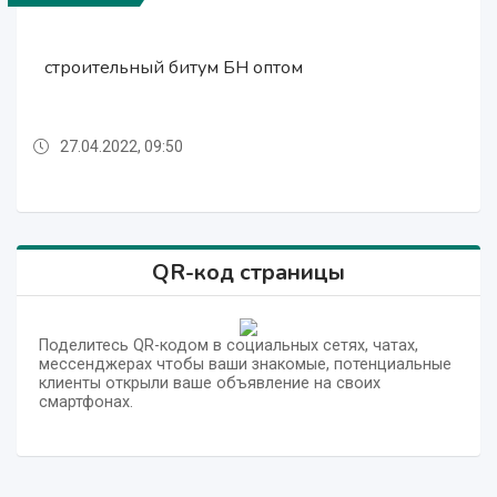
строительный битум БН оптом
Прямогонный Бензин БГС из России
строительный битум БН оптом
Мазут прямогонный из Рф
Мазут прямогонный из Рф
27.04.2022, 09:50
27.04.2022, 09:50
27.04.2022, 09:50
27.04.2022, 09:50
27.04.2022, 09:50
QR-код страницы
Поделитесь QR-кодом в социальных сетях, чатах,
мессенджерах чтобы ваши знакомые, потенциальные
клиенты открыли ваше объявление на своих
смартфонах.