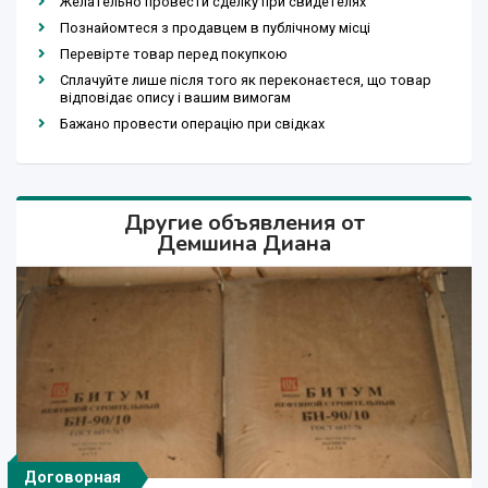
Желательно провести сделку при свидетелях
Познайомтеся з продавцем в публічному місці
Перевірте товар перед покупкою
Сплачуйте лише після того як переконаєтеся, що товар
відповідає опису і вашим вимогам
Бажано провести операцію при свідках
Другие объявления от
Демшина Диана
Договорная
Договорная
Договорная
Договорная
Договорная