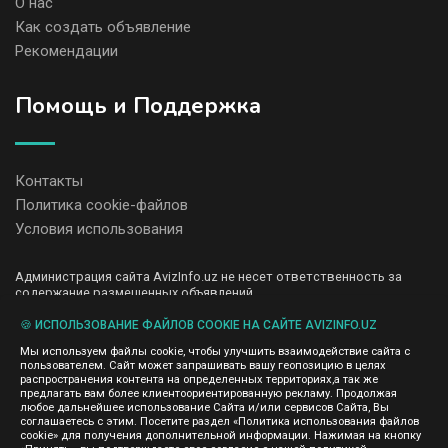
О нас
Как создать объявление
Рекомендации
Помощь и Поддержка
Контакты
Политика cookie-файлов
Условия использования
Администрация сайта AvizInfo.uz не несет ответственность за
содержание размещенных объявлений.
Мы ценим конфиденциальность наших пользователей. Мы не
передаем и не продаем личную информацию зарегистрированных
🍪 ИСПОЛЬЗОВАНИЕ ФАЙЛОВ COOKIE НА САЙТЕ AVIZINFO.UZ
пользователей AvizInfo.uz третьим лицам. Мы не отвечаем за
Мы используем файлы cookie, чтобы улучшить взаимодействие сайта с
правила конфиденциальности сайтов на которые ссылается
пользователем. Сайт может запрашивать вашу геопозицию в целях
AvizInfo.uz. На некоторых страницах нашего сайта представлена
распространения контента на определенных территориях,а так же
реклама Google Adsense Advertising Network. Чтобы узнать
предлагать вам более клиентоориентированную рекламу. Продолжая
нажмите тут
подробней о правилах конфиденциальности Google
.
любое дальнейшее использование Сайта и/или сервисов Сайта, Вы
соглашаетесь с этим. Посетите раздел «Политика использования файлов
cookie» для получения дополнительной информации. Нажимая на кнопку