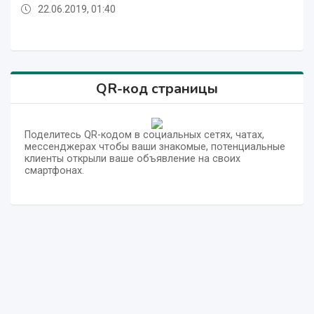
22.06.2019, 01:40
22.06.2019, 01:40
22.06.2019, 01:40
22.06.2019, 01:40
QR-код страницы
Поделитесь QR-кодом в социальных сетях, чатах,
мессенджерах чтобы ваши знакомые, потенциальные
клиенты открыли ваше объявление на своих
смартфонах.