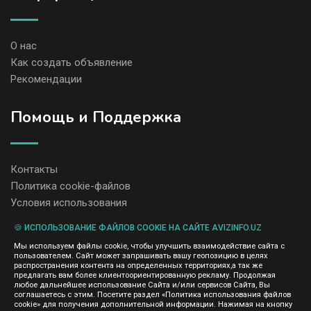
О нас
Как создать объявление
Рекомендации
Помощь и Поддержка
Контакты
Политика cookie-файлов
Условия использования
🍪 ИСПОЛЬЗОВАНИЕ ФАЙЛОВ COOKIE НА САЙТЕ AVIZINFO.UZ
Администрация сайта AvizInfo.uz не несет ответственность за
Мы используем файлы cookie, чтобы улучшить взаимодействие сайта с
содержание размещенных объявлений.
пользователем. Сайт может запрашивать вашу геопозицию в целях
Мы ценим конфиденциальность наших пользователей. Мы не
распространения контента на определенных территориях,а так же
передаем и не продаем личную информацию зарегистрированных
предлагать вам более клиентоориентированную рекламу. Продолжая
пользователей AvizInfo.uz третьим лицам. Мы не отвечаем за
любое дальнейшее использование Сайта и/или сервисов Сайта, Вы
правила конфиденциальности сайтов на которые ссылается
соглашаетесь с этим. Посетите раздел «Политика использования файлов
AvizInfo.uz. На некоторых страницах нашего сайта представлена
cookie» для получения дополнительной информации. Нажимая на кнопку