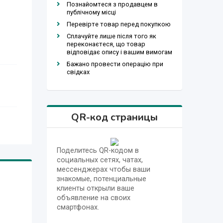
Познайомтеся з продавцем в
публічному місці
Перевірте товар перед покупкою
Сплачуйте лише після того як
переконаєтеся, що товар
відповідає опису і вашим вимогам
Бажано провести операцію при
свідках
QR-код страницы
Поделитесь QR-кодом в
социальных сетях, чатах,
мессенджерах чтобы ваши
знакомые, потенциальные
клиенты открыли ваше
объявление на своих
смартфонах.