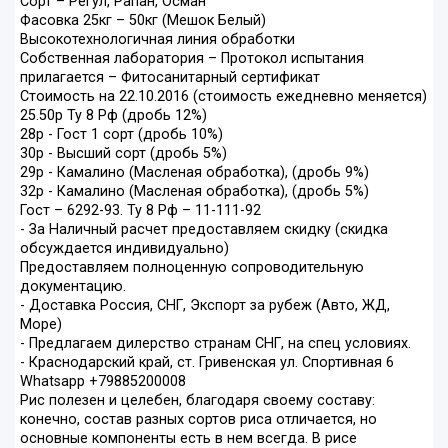
Сорт – Регул, Рапан, Осман
Фасовка 25кг – 50кг (Мешок Белый)
Высокотехнологичная линия обработки
Собственная лаборатория – Протокол испытания
прилагается – Фитосанитарный сертификат
Стоимость на 22.10.2016 (стоимость ежедневно меняется)
25.50р Ту 8 Рф (дробь 12%)
28р - Гост 1 сорт (дробь 10%)
30р - Высший сорт (дробь 5%)
29р - Камалино (Масленая обработка), (дробь 9%)
32р - Камалино (Масленая обработка), (дробь 5%)
Гост – 6292-93. Ту 8 Рф – 11-111-92
- За Наличный расчет предоставляем скидку (скидка
обсуждается индивидуально)
Предоставляем полноценную сопроводительную
документацию.
- Доставка Россия, СНГ, Экспорт за рубеж (Авто, ЖД,
Море)
- Предлагаем дилерство странам СНГ, на спец условиях.
- Краснодарский край, ст. Гривенская ул. Спортивная 6
Whatsapp +79885200008
Рис полезен и целебен, благодаря своему составу:
конечно, состав разных сортов риса отличается, но
основные компоненты есть в нем всегда. В рисе