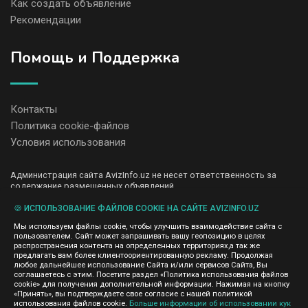
Как создать объявление
Рекомендации
Помощь и Поддержка
Контакты
Политика cookie-файлов
Условия использования
Администрация сайта AvizInfo.uz не несет ответственность за
содержание размещенных объявлений.
Мы ценим конфиденциальность наших пользователей. Мы не
передаем и не продаем личную информацию зарегистрированных
🍪 ИСПОЛЬЗОВАНИЕ ФАЙЛОВ COOKIE НА САЙТЕ AVIZINFO.UZ
пользователей AvizInfo.uz третьим лицам. Мы не отвечаем за
Мы используем файлы cookie, чтобы улучшить взаимодействие сайта с
правила конфиденциальности сайтов на которые ссылается
пользователем. Сайт может запрашивать вашу геопозицию в целях
AvizInfo.uz. На некоторых страницах нашего сайта представлена
распространения контента на определенных территориях,а так же
реклама Google Adsense Advertising Network. Чтобы узнать
предлагать вам более клиентоориентированную рекламу. Продолжая
нажмите тут
подробней о правилах конфиденциальности Google
.
любое дальнейшее использование Сайта и/или сервисов Сайта, Вы
соглашаетесь с этим. Посетите раздел «Политика использования файлов
cookie» для получения дополнительной информации. Нажимая на кнопку
«Принять», вы подтверждаете свое согласие с нашей политикой
использования файлов cookie.
Больше информации об использовании кук