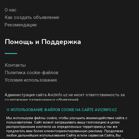
О нас
Как создать объявление
Рекомендации
Помощь и Поддержка
Контакты
Политика cookie-файлов
Условия использования
Администрация сайта AvizInfo.uz не несет ответственность за
содержание размещенных объявлений.
Мы ценим конфиденциальность наших пользователей. Мы не
передаем и не продаем личную информацию зарегистрированных
🍪 ИСПОЛЬЗОВАНИЕ ФАЙЛОВ COOKIE НА САЙТЕ AVIZINFO.UZ
пользователей AvizInfo.uz третьим лицам. Мы не отвечаем за
Мы используем файлы cookie, чтобы улучшить взаимодействие сайта с
правила конфиденциальности сайтов на которые ссылается
пользователем. Сайт может запрашивать вашу геопозицию в целях
AvizInfo.uz. На некоторых страницах нашего сайта представлена
распространения контента на определенных территориях,а так же
реклама Google Adsense Advertising Network. Чтобы узнать
предлагать вам более клиентоориентированную рекламу. Продолжая
нажмите тут
подробней о правилах конфиденциальности Google
.
любое дальнейшее использование Сайта и/или сервисов Сайта, Вы