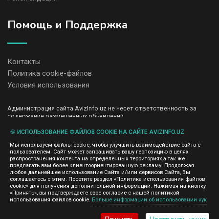
Помощь и Поддержка
Контакты
Политика cookie-файлов
Условия использования
Администрация сайта AvizInfo.uz не несет ответственность за
содержание размещенных объявлений.
Мы ценим конфиденциальность наших пользователей. Мы не
передаем и не продаем личную информацию зарегистрированных
🍪 ИСПОЛЬЗОВАНИЕ ФАЙЛОВ COOKIE НА САЙТЕ AVIZINFO.UZ
пользователей AvizInfo.uz третьим лицам. Мы не отвечаем за
Мы используем файлы cookie, чтобы улучшить взаимодействие сайта с
правила конфиденциальности сайтов на которые ссылается
пользователем. Сайт может запрашивать вашу геопозицию в целях
AvizInfo.uz. На некоторых страницах нашего сайта представлена
распространения контента на определенных территориях,а так же
реклама Google Adsense Advertising Network. Чтобы узнать
предлагать вам более клиентоориентированную рекламу. Продолжая
нажмите тут
подробней о правилах конфиденциальности Google
.
любое дальнейшее использование Сайта и/или сервисов Сайта, Вы
соглашаетесь с этим. Посетите раздел «Политика использования файлов
cookie» для получения дополнительной информации. Нажимая на кнопку
«Принять», вы подтверждаете свое согласие с нашей политикой
использования файлов cookie.
Больше информации об использовании кук
AvizInfo.uz
©2008-2026,