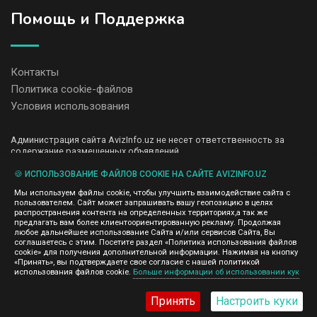
Помощь и Поддержка
Контакты
Политика cookie-файлов
Условия использования
Администрация сайта AvizInfo.uz не несет ответственность за
содержание размещенных объявлений.
Мы ценим конфиденциальность наших пользователей. Мы не
передаем и не продаем личную информацию зарегистрированных
🍪 ИСПОЛЬЗОВАНИЕ ФАЙЛОВ COOKIE НА САЙТЕ AVIZINFO.UZ
пользователей AvizInfo.uz третьим лицам. Мы не отвечаем за
Мы используем файлы cookie, чтобы улучшить взаимодействие сайта с
правила конфиденциальности сайтов на которые ссылается
пользователем. Сайт может запрашивать вашу геопозицию в целях
AvizInfo.uz. На некоторых страницах нашего сайта представлена
распространения контента на определенных территориях,а так же
реклама Google Adsense Advertising Network. Чтобы узнать
предлагать вам более клиентоориентированную рекламу. Продолжая
нажмите тут
подробней о правилах конфиденциальности Google
.
любое дальнейшее использование Сайта и/или сервисов Сайта, Вы
соглашаетесь с этим. Посетите раздел «Политика использования файлов
cookie» для получения дополнительной информации. Нажимая на кнопку
«Принять», вы подтверждаете свое согласие с нашей политикой
использования файлов cookie.
Больше информации об использовании кук
AvizInfo.uz
©2008-2026,
Принять
Настроить куки