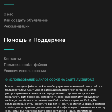
О нас
Как создать объявление
Рекомендации
Помощь и Поддержка
Контакты
Политика cookie-файлов
Условия использования
🍪 ИСПОЛЬЗОВАНИЕ ФАЙЛОВ COOKIE НА САЙТЕ AVIZINFO.UZ
Администрация сайта AvizInfo.uz не несет ответственность за
Мы используем файлы cookie, чтобы улучшить взаимодействие сайта с
содержание размещенных объявлений.
пользователем. Сайт может запрашивать вашу геопозицию в целях
Мы ценим конфиденциальность наших пользователей. Мы не
распространения контента на определенных территориях,а так же
передаем и не продаем личную информацию зарегистрированных
предлагать вам более клиентоориентированную рекламу. Продолжая
пользователей AvizInfo.uz третьим лицам. Мы не отвечаем за
любое дальнейшее использование Сайта и/или сервисов Сайта, Вы
правила конфиденциальности сайтов на которые ссылается
соглашаетесь с этим. Посетите раздел «Политика использования файлов
AvizInfo.uz. На некоторых страницах нашего сайта представлена
cookie» для получения дополнительной информации. Нажимая на кнопку
реклама Google Adsense Advertising Network. Чтобы узнать
«Принять», вы подтверждаете свое согласие с нашей политикой