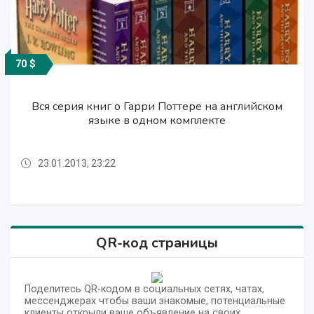
70 $
70 $
70 $
Вся серия книг о Гарри Поттере на английском
Вся серия книг о Гарри Поттере на английском
Вся серия книг о Гарри Поттере на английском
языке в одном комплекте
языке в одном комплекте
языке в одном комплекте
23.01.2013, 23:22
23.01.2013, 23:22
23.01.2013, 23:22
QR-код страницы
Поделитесь QR-кодом в социальных сетях, чатах,
мессенджерах чтобы ваши знакомые, потенциальные
клиенты открыли ваше объявление на своих