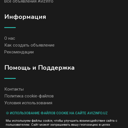
Все объявления AvizInfo
Информация
О нас
Как создать объявление
Рекомендации
Помощь и Поддержка
Контакты
Политика cookie-файлов
Условия использования
🍪 ИСПОЛЬЗОВАНИЕ ФАЙЛОВ COOKIE НА САЙТЕ AVIZINFO.UZ
Администрация сайта AvizInfo.uz не несет ответственность за
Мы используем файлы cookie, чтобы улучшить взаимодействие сайта с
содержание размещенных объявлений.
пользователем. Сайт может запрашивать вашу геопозицию в целях
Мы ценим конфиденциальность наших пользователей. Мы не