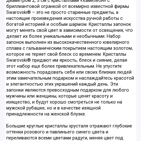
диаметром 2, 5 см с кристаллами «Хамелеон» с
бриллиантовой огранкой от всемирно известной фирмы
Swarovski® – это не просто старинные предметы, а
настоящие произведения искусства ручной работы с
богатой историей и особым шармом. Кристаллы запонок
могут менять свой цвет в зависимости от освещения, что
делает их более уникальными и необычными. Набор
запонок выполнен из высококачественного ювелирного
сплава с гальваническим покрытием настоящим золотом,
которое не теряет свой блеск со временем. Кристаллы
Swarovski® придают им яркость, блеск и сияние, делая
этот набор еще более привлекательным. Не упустите
возможность порадовать себя или своих близких людей
этим замечательным подарком и наслаждайтесь красотой
и элегантностью этих украшений каждый день. Эти
запонки являются превосходным подарком для любого
мужчины или женщины, которые ценят красоту и
изящество, и будут хорошо смотреться не только на
мужской рубашке, но и в качестве изящной
принадлежности на женской блузке.
Большие круглые кристаллы хрусталя отражают глубокие
оттенки розового и павлиньего синего цвета и
переливаются всеми цветами радуги, меняя цвет под