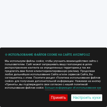
🍪 ИСПОЛЬЗОВАНИЕ ФАЙЛОВ COOKIE НА САЙТЕ AVIZINFO.UZ
Мы используем файлы cookie, чтобы улучшить взаимодействие сайта с
пользователем. Сайт может запрашивать вашу геопозицию в целях
распространения контента на определенных территориях,а так же
предлагать вам более клиентоориентированную рекламу. Продолжая
любое дальнейшее использование Сайта и/или сервисов Сайта, Вы
соглашаетесь с этим. Посетите раздел «Политика использования файлов
cookie» для получения дополнительной информации. Нажимая на кнопку
«Принять», вы подтверждаете свое согласие с нашей политикой
использования файлов cookie.
Больше информации об использовании кук
Принять
Настроить куки